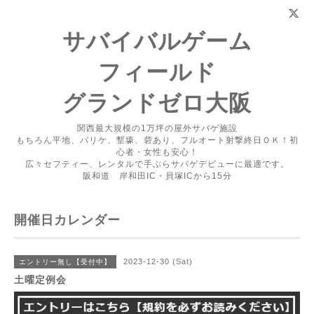
サバイバルゲーム
フィールド
グランドゼロ大阪
関西最大規模の1万坪の屋外サバゲ施設
もちろん平地、バリケ、塹壕、砦あり、フルオート射撃終日ＯＫ！初
心者・女性も安心！
広々セフティー、レンタルで手ぶらサバゲデビューに最適です。
阪和道 岸和田IC・貝塚ICから15分
開催日カレンダー
2023-12-30 (Sat)
エントリー無し【受付中】
土曜定例会