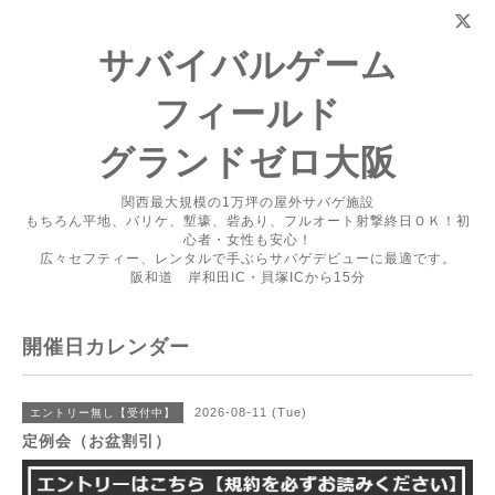
サバイバルゲーム
フィールド
グランドゼロ大阪
関西最大規模の1万坪の屋外サバゲ施設
もちろん平地、バリケ、塹壕、砦あり、フルオート射撃終日ＯＫ！初
心者・女性も安心！
広々セフティー、レンタルで手ぶらサバゲデビューに最適です。
阪和道 岸和田IC・貝塚ICから15分
開催日カレンダー
2026-08-11 (Tue)
エントリー無し【受付中】
定例会（お盆割引）